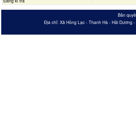
Đăng kí trả
Bản quyề
Địa chỉ: Xã Hồng Lạc - Thanh Hà - Hải Dương 