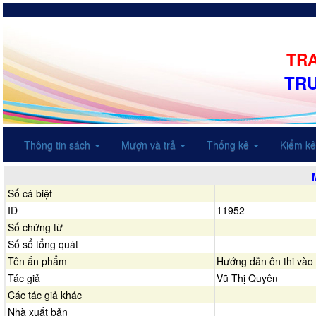
TRA
TR
Thông tin sách
Mượn và trả
Thống kê
Kiểm k
Số cá biệt
ID
11952
Số chứng từ
Số sổ tổng quát
Tên ấn phẩm
Hướng dẫn ôn thi và
Tác giả
Vũ Thị Quyên
Các tác giả khác
Nhà xuất bản