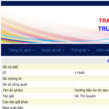
TRA
TR
Thông tin sách
Mượn và trả
Thống kê
Kiểm k
Số cá biệt
ID
11949
Số chứng từ
Số sổ tổng quát
Tên ấn phẩm
Hướng dẫn ôn thi và
Tác giả
Vũ Thị Quyên
Các tác giả khác
Nhà xuất bản