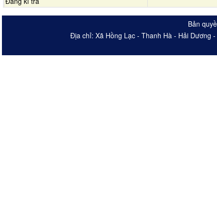
Đăng kí trả
Bản quyề
Địa chỉ: Xã Hồng Lạc - Thanh Hà - Hải Dương 