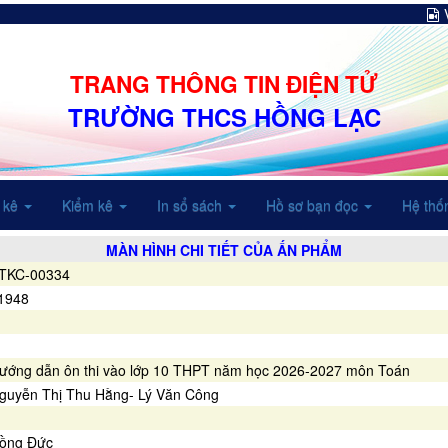
TRANG THÔNG TIN ĐIỆN TỬ
TRƯỜNG THCS HỒNG LẠC
 kê
Kiểm kê
In sổ sách
Hồ sơ bạn đọc
Hệ thố
MÀN HÌNH CHI TIẾT CỦA ẤN PHẨM
TKC-00334
1948
ướng dẫn ôn thi vào lớp 10 THPT năm học 2026-2027 môn Toán
guyễn Thị Thu Hằng- Lý Văn Công
ồng Đức