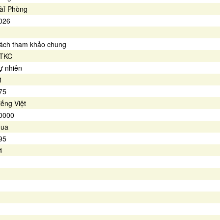
àỉ Phòng
026
ách tham khảo chung
TKC
ự nhiên
1
75
iếng Việt
0000
ua
95
4