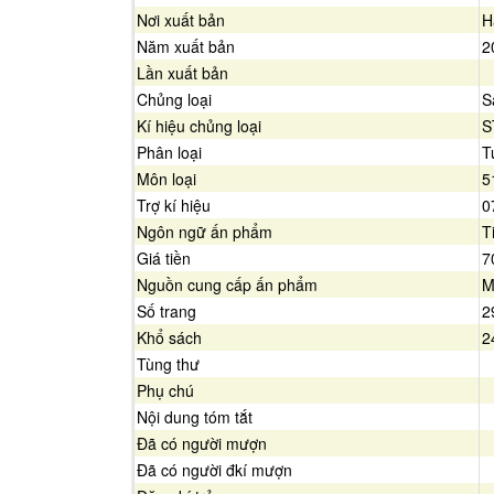
Nơi xuất bản
H
Năm xuất bản
2
Lần xuất bản
Chủng loại
S
Kí hiệu chủng loại
S
Phân loại
T
Môn loại
5
Trợ kí hiệu
0
Ngôn ngữ ấn phẩm
T
Giá tiền
7
Nguồn cung cấp ấn phẩm
M
Số trang
2
Khổ sách
2
Tùng thư
Phụ chú
Nội dung tóm tắt
Đã có người mượn
Đã có người đkí mượn