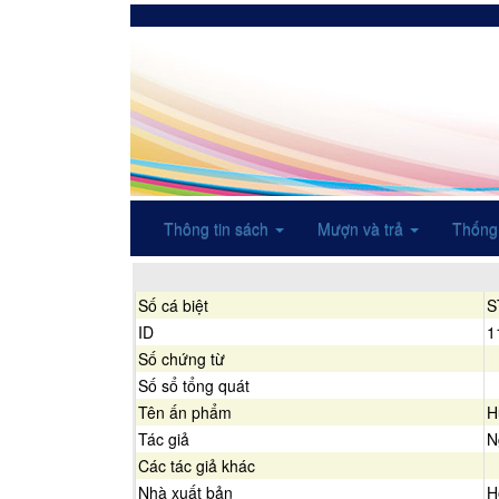
Thông tin sách
Mượn và trả
Thống
Số cá biệt
S
ID
1
Số chứng từ
Số sổ tổng quát
Tên ấn phẩm
H
Tác giả
N
Các tác giả khác
Nhà xuất bản
H