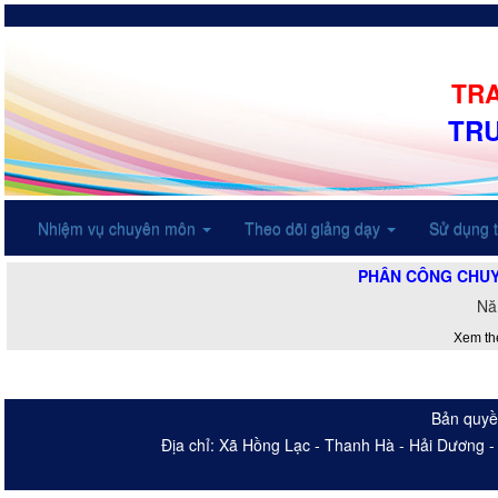
TRA
TR
Nhiệm vụ chuyên môn
Theo dõi giảng dạy
Sử dụng t
PHÂN CÔNG CHUYÊ
Nă
Xem th
Bản quyề
Địa chỉ: Xã Hồng Lạc - Thanh Hà - Hải Dương 