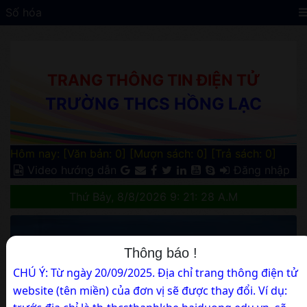
Số hóa
TRANG THÔNG TIN ĐIỆN TỬ
TRƯỜNG THCS HỒNG LẠC
Hôm nay: [Văn bản: 0]
[Mượn sách: 0]
[Trả sách: 0]
Video hướng dẫn
Đăng nhập
Thứ Bảy, 8/8/2026 9: 21: 29 A.M
Thông báo !
CHÚ Ý: Từ ngày 20/09/2025. Địa chỉ trang thông điện tử
website (tên miền) của đơn vị sẽ được thay đổi. Ví dụ: