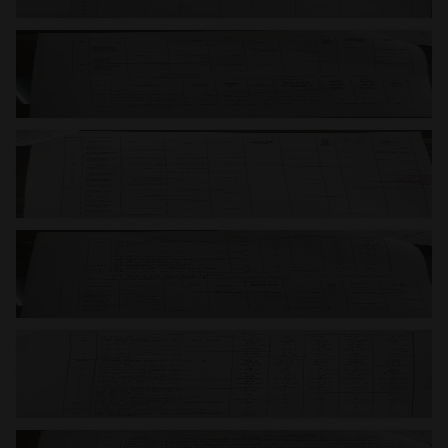
THÔNG BÁO Về việc niêm yết công khai quyết toán
nguồn tài trợ, ủng hộ tự nguyện để tăng cường cơ sở
vật chất trường học năm học 2018 - 2019
Kế hoạch: Vận động tài trợ, huy động sự ủng hộ tự
nguyện để tăng cường cơ sở vật chất trong nhà
trường - Năm học 2018 - 2019
Sử dụng sổ gọi tên ghi điểm trong nhà trường (Bộ
Giáo dục và Đào tạo)
1
2