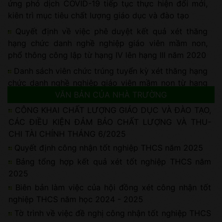
ứng phó dịch COVID-19 tiếp tục thực hiện đổi mới,
kiên trì mục tiêu chất lượng giáo dục và đào tạo
Quyết định về việc phê duyệt kết quả xét thăng
hạng chức danh nghề nghiệp giáo viên mầm non,
phổ thông công lập từ hạng IV lên hạng III năm 2020
Danh sách viên chức trúng tuyển kỳ xét thăng hạng
chức danh nghề nghiệp giáo viên mầm non từ hạng
IV lên hạng III năm 2020 huyện Thanh Hà
VĂN BẢN CỦA NHÀ TRƯỜNG
CÔNG KHAI CHẤT LƯỢNG GIÁO DỤC VÀ ĐÀO TẠO,
Công văn về việc thực hiện công tác phòng chống
CÁC ĐIỀU KIỆN ĐẢM BẢO CHẤT LƯỢNG VÀ THU-
dịch bệnh COVID-19 và nhiệm vụ chuyên môn.
CHI TÀI CHÍNH THÁNG 6/2025
1
2
3
4
5
6
7
8
9
10
...
Quyết định công nhận tốt nghiệp THCS năm 2025
Bảng tổng hợp kết quả xét tốt nghiệp THCS năm
2025
Biên bản làm việc của hội đồng xét công nhận tốt
nghiệp THCS năm học 2024 - 2025
Tờ trình về việc đề nghị công nhận tốt nghiệp THCS