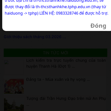
trước địa chỉ là th-thcsthanhkhe.haiduong.edu.vn, sẽ
được thay đổi là th-thcsthanhkhe.tphp.edu.vn (thay từ
haiduong -> tphp) LIÊN HỆ: 0983328746 để được hỗ trợ.
Đóng
Giới thiệu sách tháng 03.2026 ...
TIN TỨC MỚI
Lịch kiểm tra trực tuyến chung của toàn
huyện Thanh Hà (Đợt 1) ...
Đảng ta - Mùa xuân và hy vọng ...
Tượng đài Trần Hưng Đạo trên núi An Phụ
...