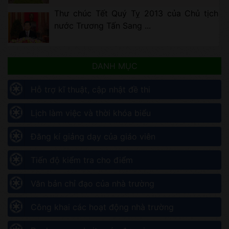
Thư chúc Tết Quý Tỵ 2013 của Chủ tịch
nước Trương Tấn Sang ...
DANH MỤC
Hỗ trợ kĩ thuật, cập nhật đề thi
Lịch làm việc và thời khóa biểu
Đăng kí giảng dạy của giáo viên
Tiến độ kiểm tra cho điểm
Văn bản chỉ đạo của nhà trường
Công khai các hoạt động nhà trường