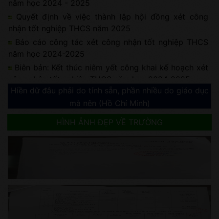
năm học 2024 - 2025
Quyết định về việc thành lập hội đồng xét công
nhận tốt nghiệp THCS năm 2025
Báo cáo công tác xét công nhận tốt nghiệp THCS
năm học 2024-2025
Biên bản: Kết thúc niêm yết công khai kế hoạch xét
công nhận tốt nghiệp THCS năm học 2024-2025
Hiền dữ đâu phải do tính sẵn, phần nhiều do giáo dục
Niêm yết công khai Kế hoạch xét công nhận tốt
mà nên (Hồ Chí Minh)
nghiệp THCS năm học 2024-2025
Kế hoạch xét công nhận tốt nghiệp THCS năm học
HÌNH ẢNH ĐẸP VỀ TRƯỜNG
2024-2025
BIÊN BẢN: Về việc kết thúc niêm yết công khai
quyết toán nguồn vận động tài trợ, ủng hộ tự nguyện
để tăng cường cơ sở vật chất trường học năm học
2018 - 2019
BIÊN BẢN: Quyết toán nguồn tài trợ, ủng hộ tự
nguyện để tăng cường cơ sở vật chất trường học
năm học 2018 - 2019