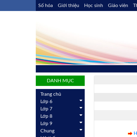
Số hóa
Giới thiệu
Học sinh
Giáo viên
T
DANH MỤC
Trang chủ
Lớp 6
Lớp 7
Lớp 8
Lớp 9
Chung
H