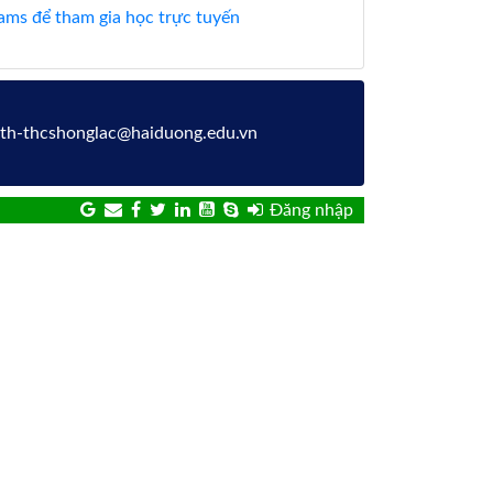
ms để tham gia học trực tuyến
: th-thcshonglac@haiduong.edu.vn
Đăng nhập