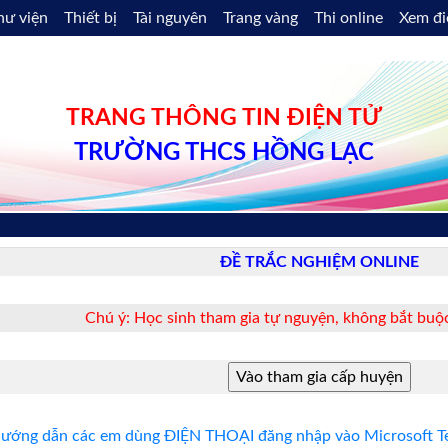
hư viện
Thiết bị
Tài nguyên
Trang vàng
Thi online
Xem đ
TRANG THÔNG TIN ĐIỆN TỬ
TRƯỜNG THCS HỒNG LẠC
ĐỀ TRẮC NGHIỆM ONLINE
Chú ý: Học sinh tham gia tự nguyện, không bắt buộc
ướng dẫn các em dùng ĐIỆN THOẠI đăng nhập vào Microsoft Te