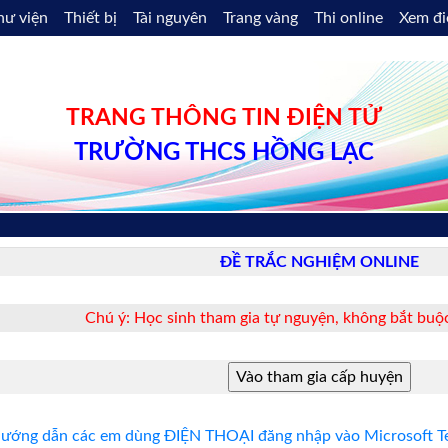
hư viện
Thiết bị
Tài nguyên
Trang vàng
Thi online
Xem đ
TRANG THÔNG TIN ĐIỆN TỬ
TRƯỜNG THCS HỒNG LẠC
ĐỀ TRẮC NGHIỆM ONLINE
Chú ý: Học sinh tham gia tự nguyện, không bắt buộc
ướng dẫn các em dùng ĐIỆN THOẠI đăng nhập vào Microsoft Te