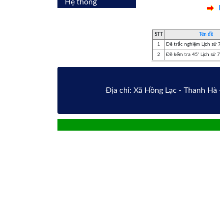
Hệ thống
STT
Tên đề
1
Đề trắc nghiệm Lịch sử 
2
Đề kểm tra 45' Lịch sử 7
Địa chỉ: Xã Hồng Lạc - Thanh Hà